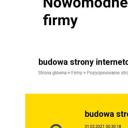
Nowomodne b
firmy
budowa strony interneto
Strona główna
>
Firmy
>
Pozycjonowanie str
budowa stro
31.03.2021 00:30:18