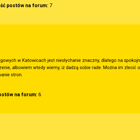
ość postów na forum:
7
gowych w Katowicach jest niesłychanie znaczny, dlatego na spokojnie 
czenie, albowiem wtedy wiemy, iż dadzą sobie rade. Można im zleci
anie stron.
postów na forum:
6