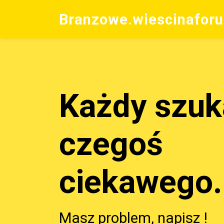
Branzowe.wiescinaforu
Każdy szuk
czegoś
ciekawego.
Masz problem, napisz !