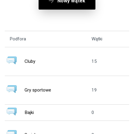
Nowy Wątek
Podfora
Wątki
Po
Cluby
15
1
Gry sportowe
19
1
Bajki
0
0